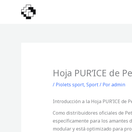
Ir
al
contenido
Hoja PUR’ICE de Pe
/
Piolets sport
,
Sport
/ Por
admin
Introducción a la Hoja PUR’ICE de P
Como distribuidores oficiales de Pe
específicamente para los amantes del
modular y está optimizado para prop