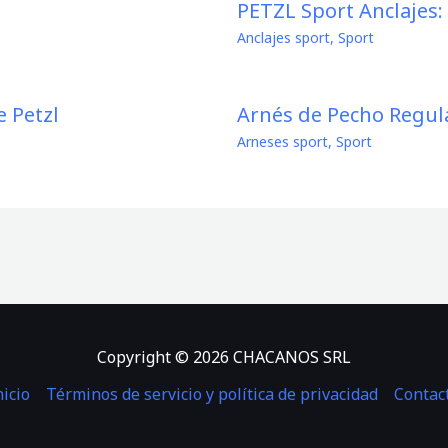
PETZL Sport Anclajes:
Anclajes sport
,
Sport
 Petzl
Arnés de Pecho Regul
Arneses sport
,
Sport
Copyright © 2026 CHACANOS SRL
nicio
Términos de servicio y política de privacidad
Contac