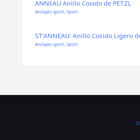
ANNEAU Anillo Cosido de PETZL
Anclajes sport
,
Sport
ST’ANNEAU: Anillo Cosido Ligero de
Anclajes sport
,
Sport
I