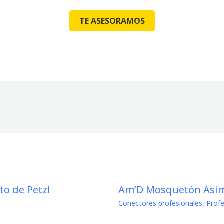
TE ASESORAMOS
to de Petzl
Am’D Mosquetón Asim
Conectores profesionales
,
Profe