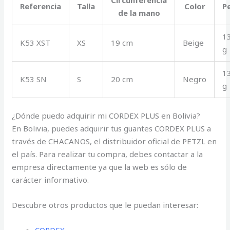
Referencia
Talla
Color
P
de la mano
1
K53 XST
XS
19 cm
Beige
g
1
K53 SN
S
20 cm
Negro
g
¿Dónde puedo adquirir mi CORDEX PLUS en Bolivia?
En Bolivia, puedes adquirir tus guantes CORDEX PLUS a
través de CHACANOS, el distribuidor oficial de PETZL en
el país. Para realizar tu compra, debes contactar a la
empresa directamente ya que la web es sólo de
carácter informativo.
Descubre otros productos que le puedan interesar: