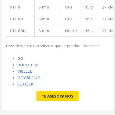
P11 8
8 mm
Gris
85 g
27 kN
P11 8B
8 mm
Gris
95 g
27 kN
P11 8BN
8 mm
Negro
95 g
27 kN
Descubre otros productos que le puedan interesar:
GO
BUCKET 30
VRILLEE
GRIGRI PLUS
GLACIER
TE ASESORAMOS