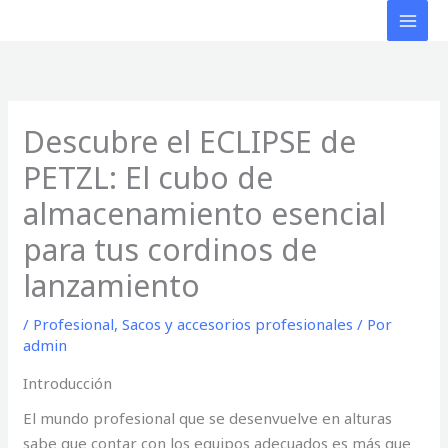
Ir
al
contenido
Descubre el ECLIPSE de
PETZL: El cubo de
almacenamiento esencial
para tus cordinos de
lanzamiento
/
Profesional
,
Sacos y accesorios profesionales
/ Por
admin
Introducción
El mundo profesional que se desenvuelve en alturas
sabe que contar con los equipos adecuados es más que