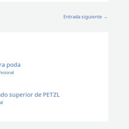
Entrada siguiente
→
ra poda
fesional
ado superior de PETZL
al