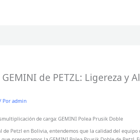
 GEMINI de PETZL: Ligereza y A
/ Por
admin
esmultiplicación de carga: GEMINI Polea Prusik Doble
 de Petzl en Bolivia, entendemos que la calidad del equipo q
o que presentamos la GEMINI Polea Prusik Doble de Petzl. E