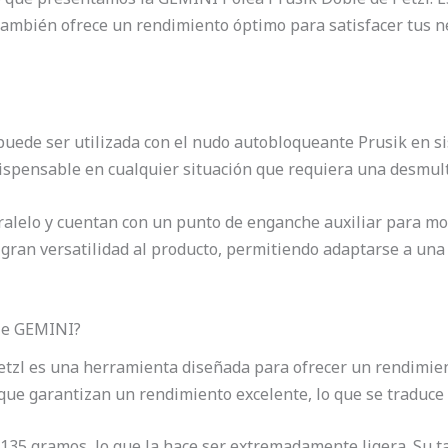
 también ofrece un rendimiento óptimo para satisfacer tus 
uede ser utilizada con el nudo autobloqueante Prusik en si
spensable en cualquier situación que requiera una desmulti
alelo y cuentan con un punto de enganche auxiliar para mon
 gran versatilidad al producto, permitiendo adaptarse a una
ble GEMINI?
tzl es una herramienta diseñada para ofrecer un rendimien
ue garantizan un rendimiento excelente, lo que se traduce e
 135 gramos, lo que la hace ser extremadamente ligera. Su 