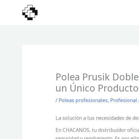
Ir
al
contenido
Polea Prusik Doble
un Único Producto
/
Poleas profesionales
,
Profesional
La solución a tus necesidades de d
En CHACANOS, tu distribuidor oficial
seguridad y rendimiento. Es por ell