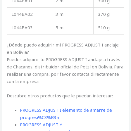
L044BA01
2 m
300 g
L044BA02
3 m
370 g
L044BA03
5 m
510 g
¿Dónde puedo adquirir mi PROGRESS ADJUST I anclaje
en Bolivia?
Puedes adquirir tu PROGRESS ADJUST I anclaje a través
de Chacanos, distribuidor oficial de Petzl en Bolivia. Para
realizar una compra, por favor contacta directamente
con la empresa.
Descubre otros productos que le puedan interesar:
PROGRESS ADJUST I elemento de amarre de
progresi%C3%B3n
PROGRESS ADJUST Y