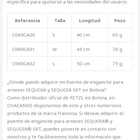
específica para ajustarse a las necesidades del usuario:
Referencia
Talla
Longitud
Peso
C069CA00
S
40 cm
65 g
C069CA01
M
45 cm
70 g
C069CA02
L
50 cm
75 g
¿Dónde puedo adquirir mi Puente de enganche para
arneses SEQUOIA y SEQUOIA SRT en Bolivia?
Como distribuidor oficial de PETZL en Bolivia, en
CHACANOS disponemos de este y otros numerosos
productos de la marca francesa. Si deseas adquirir el
puente de enganche para arneses SEQUOIA® y
SEQUOIA® SRT, puedes ponerte en contacto con
nosotros y te facilitaremos toda la información que