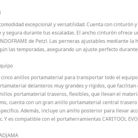
l
comodidad excepcional y versatilidad. Cuenta con cinturón y
 y segura durante tus escaladas. El ancho cinturón ofrece un
a ENDOFRAME de Petzl. Las perneras ajustables mediante la
egún las temporadas, asegurando un ajuste perfecto durante 
equipo
cinco anillos portamaterial para transportar todo el equipo
portamaterial delanteros muy grandes y rígidos, que facilita
los portamaterial traseros, flexibles, que llevan el materi
smo, cuenta con un gran anillo portamaterial central trasero
pecífico. Además, incluye un anillo posterior para llevar a
etc. Y es compatible con el portaherramientas CARITOOL EVO 
s ADJAMA