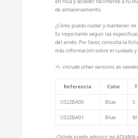
en roca y acceder fácilmente a tu 
de almacenamiento.
¿Cómo puedo cuidar y mantener mi
Es importante seguir las especifica
del arnés. Por favor, consulta la fic
más información sobre el cuidado 
<!– include other versions as neede
Referencia
Color
T
C022BA00
Blue
S
C022BA01
Blue
M
¿Dónde puedo adquirir mi ADJAMA e