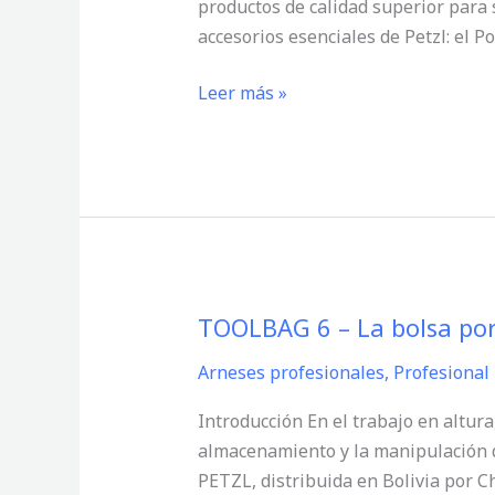
productos de calidad superior para 
de
accesorios esenciales de Petzl: el 
Petzl:
La
Leer más »
Solución
Ideal
para
Organizar
Mejor
tu
Material
TOOLBAG 6 – La bolsa port
TOOLBAG
6
Arneses profesionales
,
Profesional
–
La
Introducción En el trabajo en altura,
bolsa
almacenamiento y la manipulación 
portaherramientas
PETZL, distribuida en Bolivia por 