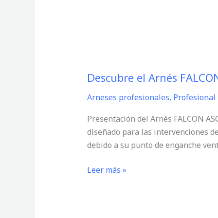
PETZL
Descubre el Arnés FALCON
Descubre
el
Arneses profesionales
,
Profesional
Arnés
FALCON
Presentación del Arnés FALCON ASC
ASCENT
diseñado para las intervenciones de
de
debido a su punto de enganche vent
PETZL
–
Leer más »
Comodidad
y
eficiencia