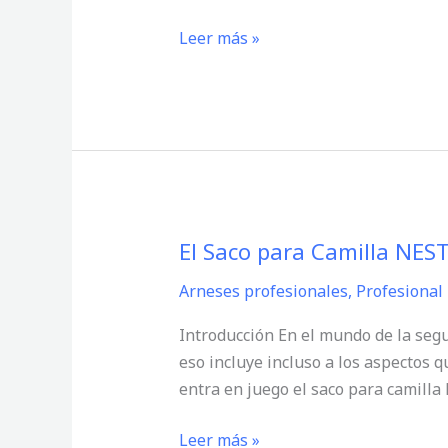
ideal
para
Leer más »
el
trabajo
vertical
El Saco para Camilla NEST
El
Saco
Arneses profesionales
,
Profesional
para
Camilla
Introducción En el mundo de la segur
NEST:
eso incluye incluso a los aspectos 
Un
entra en juego el saco para camilla 
Elemento
Esencial
Leer más »