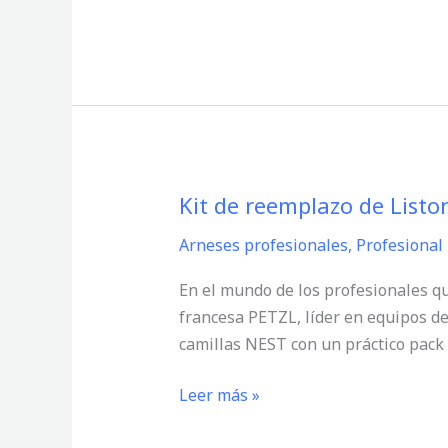
para
el
Traslado
Seguro
y
Eficiente
Kit de reemplazo de Listo
Kit
de
Arneses profesionales
,
Profesional
reemplazo
de
En el mundo de los profesionales qu
Listones
francesa PETZL, líder en equipos de
para
camillas NEST con un práctico pack
la
Camilla
Leer más »
NEST
de