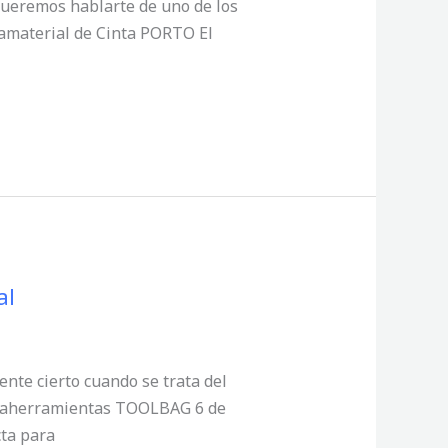
 queremos hablarte de uno de los
tamaterial de Cinta PORTO El
al
mente cierto cuando se trata del
ortaherramientas TOOLBAG 6 de
cta para