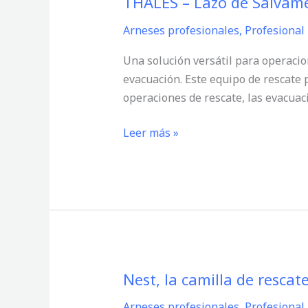
THALES – Lazo de Salvame
THALES
–
Arneses profesionales
,
Profesional
Lazo
de
Una solución versátil para operaci
Salvamento
evacuación. Este equipo de rescate 
y
operaciones de rescate, las evacuac
Triángulo
de
Leer más »
Evacuación
Confortable
con
Tirantes
Nest, la camilla de rescat
Nest,
la
Arneses profesionales
,
Profesional