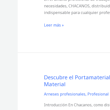
Rápida
necesidades, CHACANOS, distribuidor
para
indispensable para cualquier profe
TOOLBAG
y
Leer más »
TOOLEASH
de
Petzl
Descubre el Portamaterial
Descubre
Material
el
Portamaterial
Arneses profesionales
,
Profesional
de
Cinta
Introducción En Chacanos, como dist
PORTO