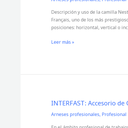
camilla
de
Descripción y uso de la camilla Nes
rescate
Français, uno de los más prestigios
esencial
posiciones: horizontal, vertical o in
para
espacios
Leer más »
confinados
de
Petzl
INTERFAST: Accesorio de
INTERFAST:
Accesorio
Arneses profesionales
,
Profesional
de
Conexión
En el ámbito profesional de trabajos